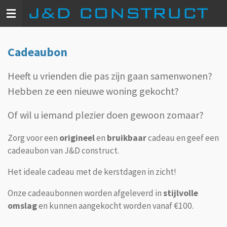
Ga
direct
naar
de
Cadeaubon
hoofdinhoud
Heeft u vrienden die pas zijn gaan samenwonen?
Hebben ze een nieuwe woning gekocht?
Of wil u iemand plezier doen gewoon zomaar?
Zorg voor een
origineel
en
bruikbaar
cadeau en geef een
cadeaubon van J&D construct.
Het ideale cadeau met de kerstdagen in zicht!
Onze cadeaubonnen worden afgeleverd in
stijlvolle
omslag
en kunnen aangekocht worden vanaf
€100.