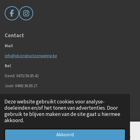
F
I
a
n
c
s
e
t
Contact
b
a
Mail
o
g
o
r
info@jdconstructzonwering.be
k
a
m
Bel
David: 0475/56.85.42
Joeri: 0498/38.89.27
Deze website gebruikt cookies voor analyse-
© 2020 - 2026 J&D Construct
doeleinden en/of het tonen van advertenties. Door
Powered by
JouwWeb
gebruik te blijven maken van de site gaat u hiermee
akkoord.
Akkoord
E-mailadres
Telefoonnummer
Kaart
Facebook