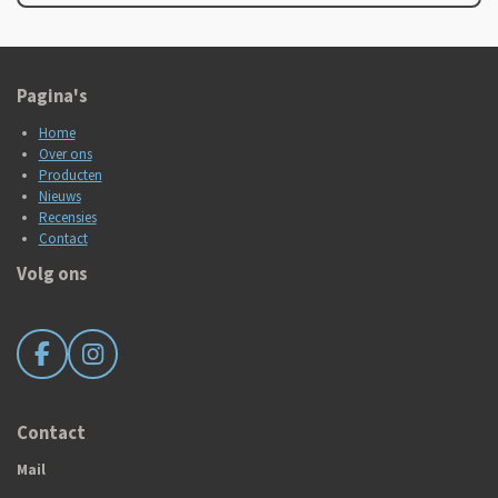
Pagina's
Home
Over ons
Producten
Nieuws
Recensies
Contact
Volg ons
F
I
a
n
c
s
e
t
Contact
b
a
Mail
o
g
o
r