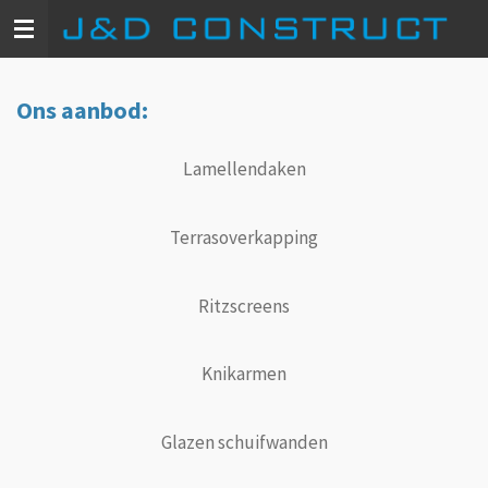
Ga
direct
naar
de
Ons aanbod:
hoofdinhoud
Lamellendaken
Terrasoverkapping
Ritzscreens
Knikarmen
Glazen schuifwanden