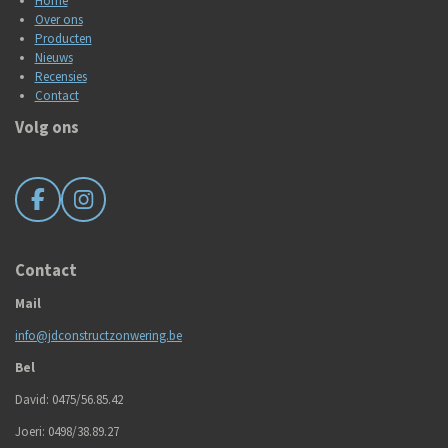
Home
Over ons
Producten
Nieuws
Recensies
Contact
Volg ons
F
I
a
n
c
s
e
t
Contact
b
a
Mail
o
g
o
r
info@jdconstructzonwering.be
k
a
m
Bel
David: 0475/56.85.42
Joeri: 0498/38.89.27